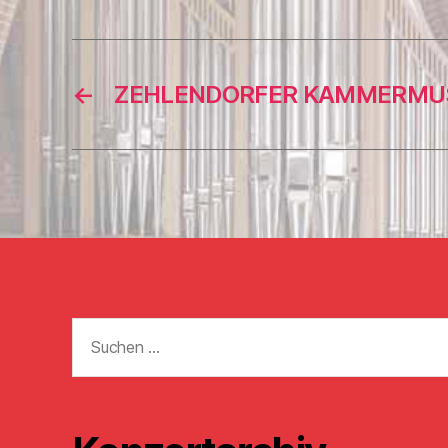
←
ZEHLENDORFER KAMMERMU
Suchen
nach: