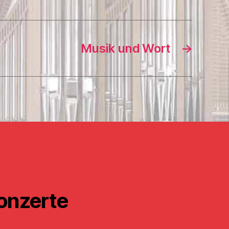
Musik und Wort
→
onzerte