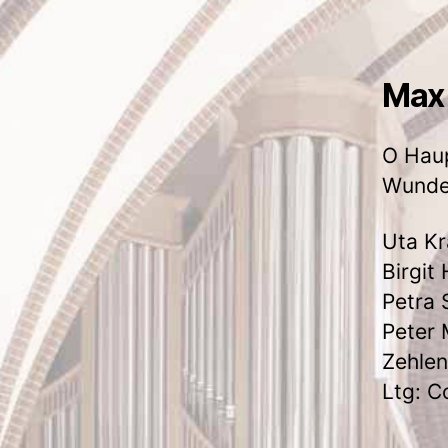
Max 
O Haup
Wunden
Uta Kr
Birgit
Petra 
Peter 
Zehlen
Ltg: C