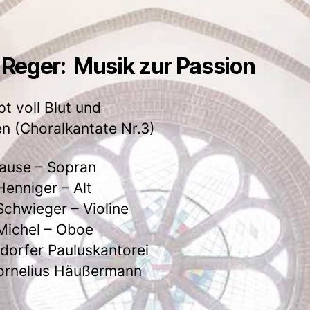
Reger: Musik zur Passion
t voll Blut und
 (Choralkantate Nr.3)
ause – Sopran
 Henniger – Alt
Schwieger – Violine
Michel – Oboe
dorfer Pauluskantorei
ornelius Häußermann