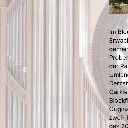
Im Blo
Erwac
gemein
Proben
der Pa
Umland
Derzei
Garkle
Blockf
Origin
zwei- 
des 20