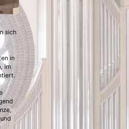
n sich
en in
, im
tiert.
e
egend
nze,
 und