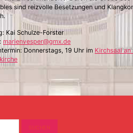
les sind reizvolle Besetzungen und Klangko
h.
g: Kai Schulze-Forster
:
marienvesper@gmx.de
termin: Donnerstags, 19 Uhr im
Kirchsaal an
kirche