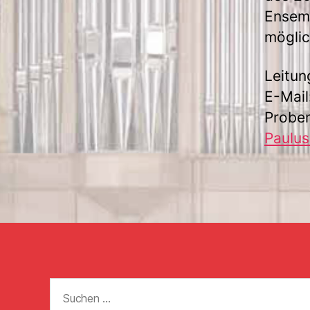
Ensemb
möglic
Leitun
E-Mail
Proben
Paulus
Suchen
nach: