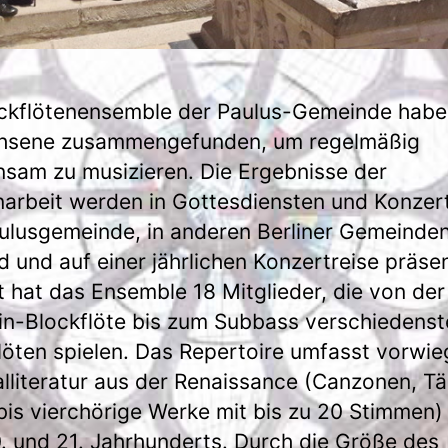
ckflötenensemble der Paulus-Gemeinde habe
hsene zusammengefunden, um regelmäßig
sam zu musizieren. Die Ergebnisse der
arbeit werden in Gottesdiensten und Konzert
ulusgemeinde, in anderen Berliner Gemeinden
 und auf einer jährlichen Konzertreise präsen
t hat das Ensemble 18 Mitglieder, die von der
in-Blockflöte bis zum Subbass verschiedenst
löten spielen. Das Repertoire umfasst vorwi
alliteratur aus der Renaissance (Canzonen, Tä
bis vierchörige Werke mit bis zu 20 Stimmen)
. und 21. Jahrhunderts. Durch die Größe des