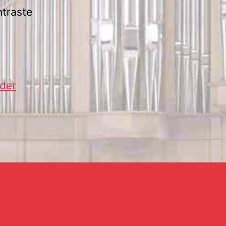
ntraste
 der