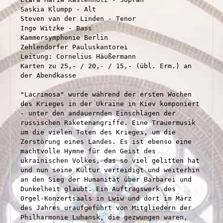
Saskia Klumpp - Alt

Steven van der Linden - Tenor

Ingo Witzke - Bass

Kammersymphonie Berlin

Zehlendorfer Pauluskantorei

Leitung: Cornelius Häußermann

Karten zu 25,- / 20,- / 15,- (übl. Erm.) an 
der Abendkasse

"Lacrimosa" wurde während der ersten Wochen 
des Krieges in der Ukraine in Kiev komponiert 
- unter den andauernden Einschlägen der 
russischen Raketenangriffe. Eine Trauermusik 
um die vielen Toten des Krieges, um die 
Zerstörung eines Landes. Es ist ebenso eine 
machtvolle Hymne für den Geist des 
ukrainischen Volkes, das so viel gelitten hat 
und nun seine Kultur verteidigt und weiterhin 
an den Sieg der Humanität über Barbarei und 
Dunkelheit glaubt. Ein Auftragswerk des 
Orgel-Konzertsaals in Lwiw und dort im März 
des Jahres uraufgeführt von Mitgliedern der 
Philharmonie Luhansk, die gezwungen waren, 