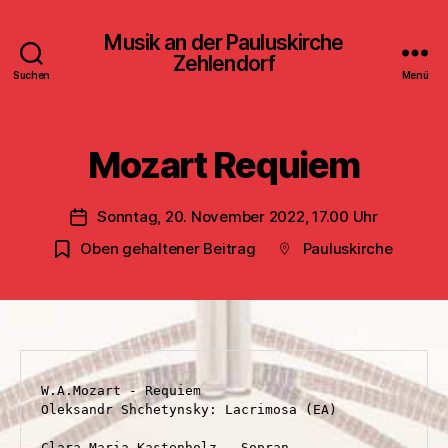
Musik an der Pauluskirche
Zehlendorf
Suchen
Menü
Mozart Requiem
Sonntag, 20. November 2022, 17.00 Uhr
Veröffentlichungsdatum
Oben gehaltener Beitrag
Pauluskirche
Beitragsort
W.A.Mozart - Requiem

Oleksandr Shchetynsky: Lacrimosa (EA)

Clara Maria Kastenholz - Sopran
