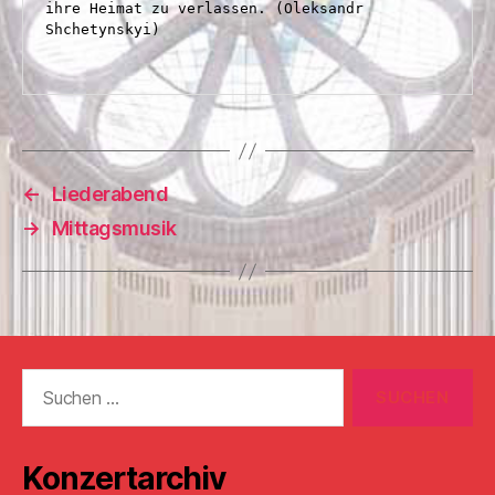
ihre Heimat zu verlassen. (Oleksandr 
Shchetynskyi)

←
Liederabend
→
Mittagsmusik
Suchen
nach:
Konzertarchiv