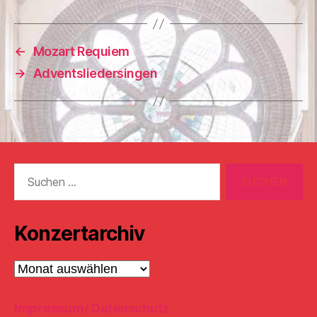
←
Mozart Requiem
→
Adventsliedersingen
Suchen
nach:
Konzertarchiv
Konzertarchiv
Impressum/ Datenschutz