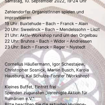
Samstag, 10. September 2022, 19-24 Uhr
Zehlendorfer OrganistInnen spielen und
improvisieren
19 Uhr: Buxtehude – Bach – Franck – Alain
20 Uhr: Sweelinck – Bach – Mendelssohn – Liszt
21 Uhr: Aktiv-Workshop rund um den Orgelbau
22 Uhr: Bruhns – Bach – Widor – Andriessen
23 Uhr: Bach – Franck – Reger – Nystedt
Cornelius Häußermann, Igor Schestajew,
Christopher Sosnick, Martin Busch, Karola
Hausburg, Kai Schulze-Forster (Workshop)
Kleines Buffet, Eintritt frei
Spenden zugunsten „Vereinigte Aktion für
Rumänien e.V.“
Bitte beachten Sie die aktuellen Hygiene-