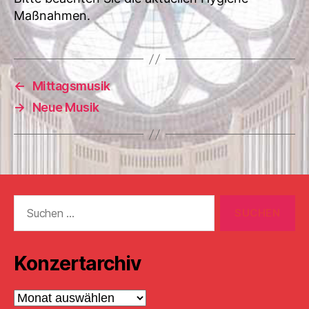
Maßnahmen.
←
Mittagsmusik
→
Neue Musik
Suchen
nach:
Konzertarchiv
Konzertarchiv