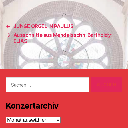
←
JUNGE ORGEL IN PAULUS
→
Ausschnitte aus Mendelssohn-Bartholdy:
ELIAS
Suchen
nach:
Konzertarchiv
Konzertarchiv