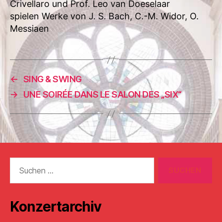
Crivellaro und Prof. Leo van Doeselaar
spielen Werke von J. S. Bach, C.-M. Widor, O.
Messiaen
←
SING & SWING
→
UNE SOIRÉE DANS LE SALON DES „SIX“
Suchen
nach:
Konzertarchiv