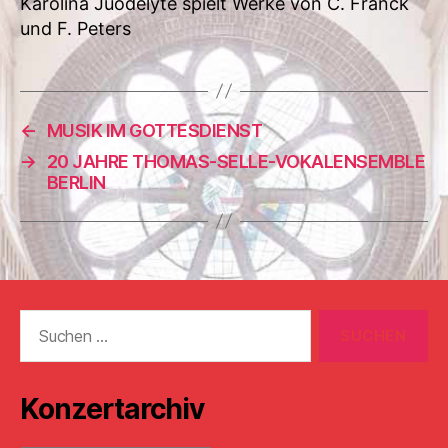
Karolina Juodelyte spielt Werke von C. Franck
und F. Peters
←
MUSIK IM GOTTESDIENST
→
20 JAHRE THOMAS-SELLE-VOKALENSEMBLE
BERLIN
Suchen
nach:
Konzertarchiv