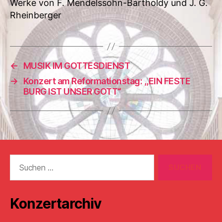
Werke von F. Mendelssohn-Bartholdy und J. G.
Rheinberger
←
MUSIK IM GOTTESDIENST
→
Konzert am Reformationstag: ,,EIN FESTE
BURG IST UNSER GOTT“
Suchen
nach:
Konzertarchiv