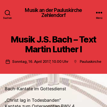
Musik an der Pauluskirche
Zehlendorf
Suchen
Menü
Musik J.S. Bach – Text
Martin Luther I
Sonntag, 16. April 2017, 10.00 Uhr
Pauluskirche
Veröffentlichungsdatum
Beitragsort
Bach-Kantate im Gottesdienst
„Christ lag in Todesbanden“
Kantate zum Ostersonntag BWV 4