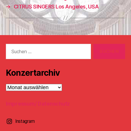
→
CITRUS SINGERS Los Angeles, USA
Suchen
nach:
Konzertarchiv
Konzertarchiv
Impressum/ Datenschutz
Instagram