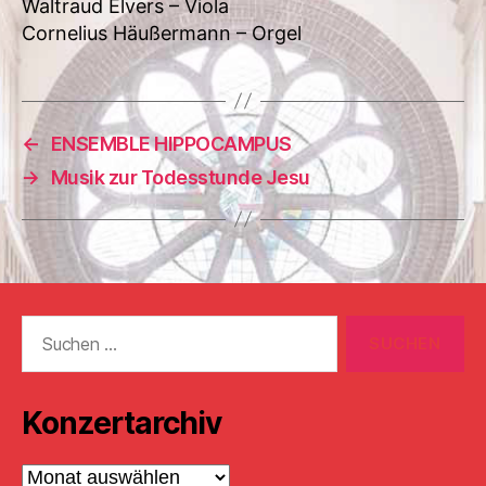
Waltraud Elvers – Viola
Cornelius Häußermann – Orgel
←
ENSEMBLE HIPPOCAMPUS
→
Musik zur Todesstunde Jesu
Suchen
nach:
Konzertarchiv
Konzertarchiv