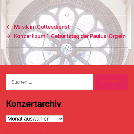
←
Musik im Gottesdienst
→
Konzert zum 1. Geburtstag der Paulus-Orgeln
Suchen
nach:
Konzertarchiv
Konzertarchiv