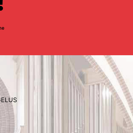
!
he
NGELUS