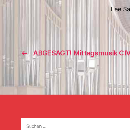
Lee Sa
←
ABGESAGT! Mittagsmusik CI
Suchen
nach: