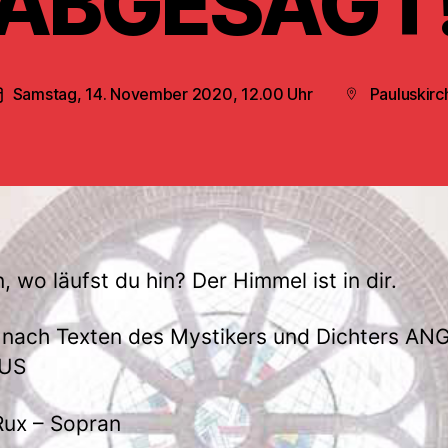
ABGESAGT
Samstag, 14. November 2020, 12.00 Uhr
Pauluskirc
Veröffentlichungsdatum
Beitragsort
n, wo läufst du hin? Der Himmel ist in dir.
 nach Texten des Mystikers und Dichters A
IUS
Rux – Sopran