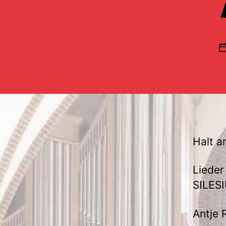
Halt a
Lieder
SILES
Antje 