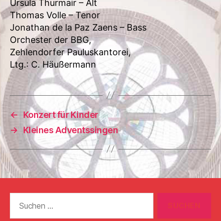
Ursula Thurmair – Alt
Thomas Volle – Tenor
Jonathan de la Paz Zaens – Bass
Orchester der BBG,
Zehlendorfer Pauluskantorei,
Ltg.: C. Häußermann
←
Konzert für Kinder
→
Kleines Adventssingen
Suchen
nach: