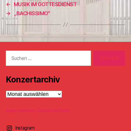
←
MUSIK IM GOTTESDIENST
→
,,BACHISSIMO“
Suchen
nach:
Konzertarchiv
Konzertarchiv
Impressum/ Datenschutz
Instagram