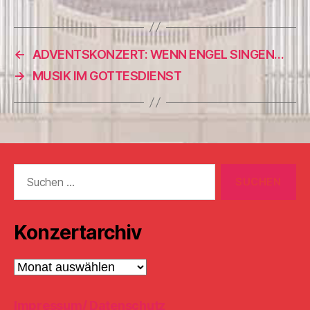
←
ADVENTSKONZERT: WENN ENGEL SINGEN…
→
MUSIK IM GOTTESDIENST
Suchen
nach:
Konzertarchiv
Konzertarchiv
Impressum/ Datenschutz