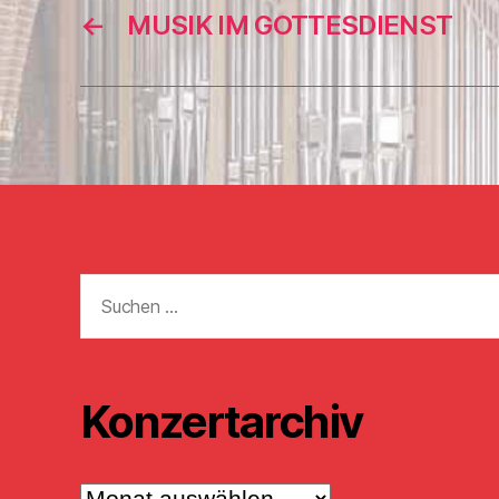
←
MUSIK IM GOTTESDIENST
Suchen
nach:
Konzertarchiv
Konzertarchiv