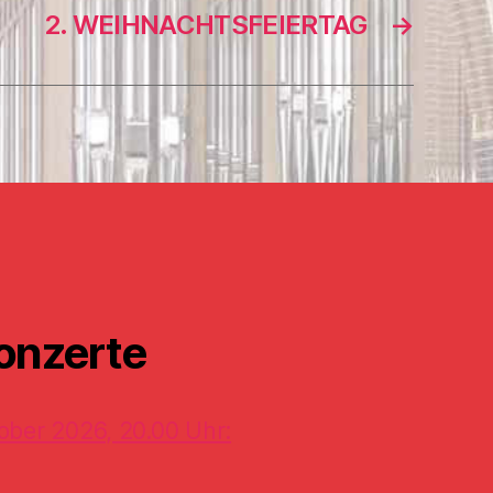
2. WEIHNACHTSFEIERTAG
→
onzerte
ober 2026, 20.00 Uhr: