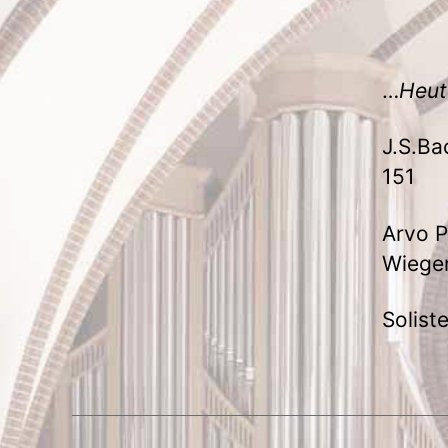
…
Heut
J.S.Ba
151
Arvo P
Wiegen
Solist