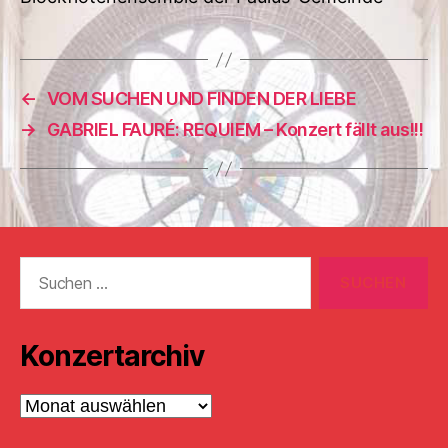
←
VOM SUCHEN UND FINDEN DER LIEBE
→
GABRIEL FAURÉ: REQUIEM – Konzert fällt aus!!!
Suchen
nach:
Konzertarchiv
Konzertarchiv